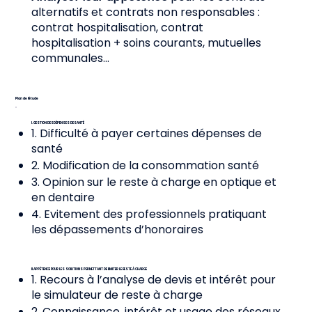
alternatifs et contrats non responsables :
contrat hospitalisation, contrat
hospitalisation + soins courants, mutuelles
communales…
Plan de l’étude
I. GESTION DES DÉPENSES DE SANTÉ
1. Difficulté à payer certaines dépenses de
santé
2. Modification de la consommation santé
3. Opinion sur le reste à charge en optique et
en dentaire
4. Evitement des professionnels pratiquant
les dépassements d’honoraires
II. APPÉTENCE POUR LES SOLUTIONS PERMETTANT DE LIMITER LE RESTE À CHARGE
1. Recours à l’analyse de devis et intérêt pour
le simulateur de reste à charge
2. Connaissance, intérêt et usage des réseaux