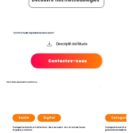
Découvrir nos méthodologies
Cette étude répond à vos besoins ?
Descriptif de l'étude
Contactez-nous
Autres études qui pourraient vous intéresser
Santé
Digital
Categorie
Comportements et attentes des assurés vis-à-vis de leurs
Comportement et atten
espaces clients
prévention habitation