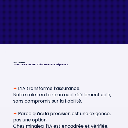
Une IA
✦
encadrée
c’est une IA qui sait d’où viennent ses réponses.
✦
L’IA transforme l’assurance.
Notre rôle : en faire un outil rééllement utile,
sans compromis sur la fiabilité.
✦
Parce qu’ici la précision est une exigence,
pas une option
.
Chez minalea, l’IA est encadrée et vérifiée,