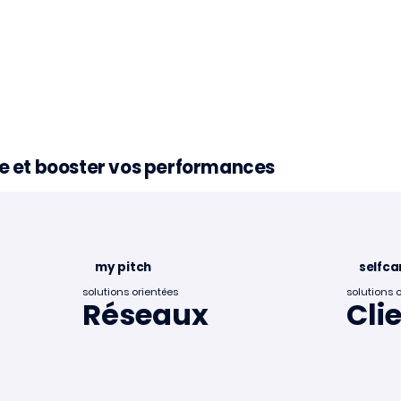
nce et booster vos performances
À la une 📣
my pitch
selfca
solutions orientées
solutions 
Réseaux
Cli
a dans le mapping
rtups françaises