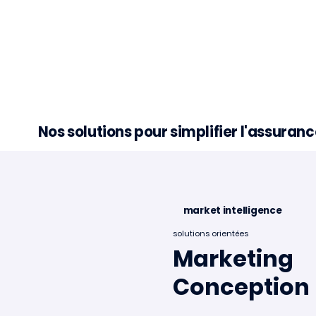
Nos solutions pour simplifier l'assura
market intelligence
solutions orientées
Minalea accélère au
Minale
Marketing
Portugal !
des sta
Conception
2026 🌐