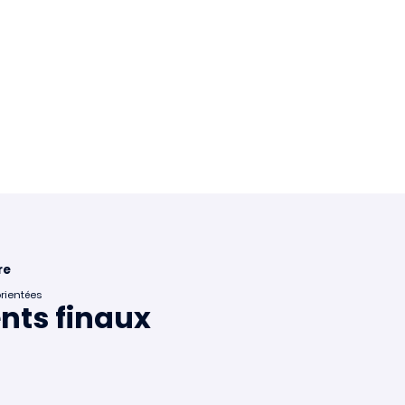
re
orientées
ents finaux