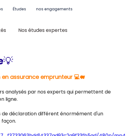
os
Études
nos engagements
tés
Nos études expertes
e💡
n en assurance emprunteur 💻🐖
rs analysés par nos experts qui permettent de 
n ligne.
s de déclaration différent énormément d'un 
 façon.
acd57_f3733063bdd14337ad93c2a9f33fb5ad/480p/mp4