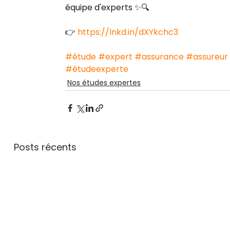
équipe d'experts ✨🔍
👉 
https://lnkd.in/dXYkchc3
#étude
#expert
#assurance
#assureur
#étudeexperte
Nos études expertes
Posts récents