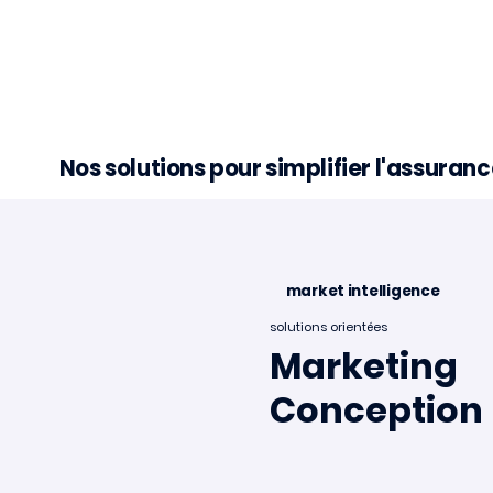
Nos solutions pour simplifier l'assura
market intelligence
solutions orientées
💡Info étude experte💡
📣Nouve
Marketing
📣
Conception