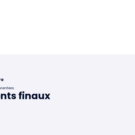
re
orientées
ents finaux
ne
rte📣