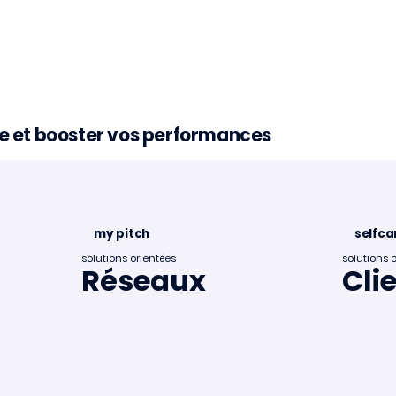
nce et booster vos performances
my pitch
selfca
solutions orientées
solutions 
Réseaux
Cli
lle étude experte
📣Prochainement : u
nouvelle étude expe