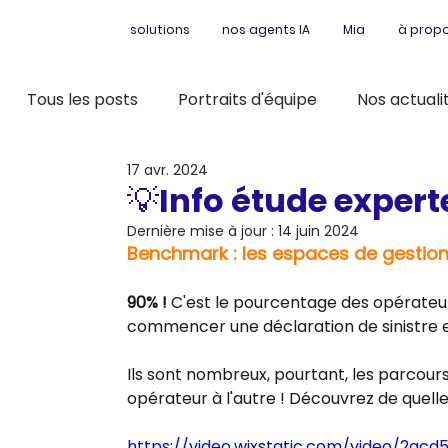
solutions
nos agents IA
Mia
à prop
Tous les posts
Portraits d'équipe
Nos actuali
17 avr. 2024
💡Info étude expert
Dernière mise à jour :
14 juin 2024
Benchmark : les espaces de gestio
90% !
 C'est le pourcentage des opérateu
commencer une déclaration de sinistre e
Ils sont nombreux, pourtant, les parcour
opérateur à l'autre ! Découvrez de quelle
https://video.wixstatic.com/video/2