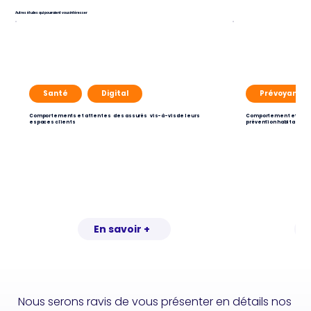
Autres études qui pourraient vous intéresser
Santé
Digital
Prévoyance
Comportements et attentes des assurés vis-à-vis de leurs
Comportement et atten
espaces clients
prévention habitation
En savoir +
Nous serons ravis de vous présenter en détails nos