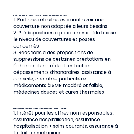
III. PRÉDISPOSITION DES RETRAITÉS À REVOIR LEUR NIVEAU DE COUVERTURE À LA BAISSE
1. Part des retraités estimant avoir une
couverture non adaptée à leurs besoins
2. Prédispositions a priori à revoir à la baisse
le niveau de couvertures et postes
concernés
3. Réactions à des propositions de
suppressions de certaines prestations en
échange d’une réduction tarifaire :
dépassements d’honoraires, assistance à
domicile, chambre particulière,
médicaments à SMR modéré et faible,
médecines douces et cures thermales
IV. APPÉTENCE POUR DES ASSURANCES SANTÉ NON RESPONSABLES & « ALTERNATIVES »
1. Intérêt pour les offres non responsables :
assurance hospitalisation, assurance
hospitalisation + soins courants, assurance à
forfait annuel unique