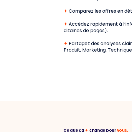
✦
Comparez les offres en détai
✦
Accédez rapidement à l’inf
dizaines de pages).
✦
Partagez des analyses clai
Produit, Marketing, Technique
Ce que ça
✦
change
pour
vous.