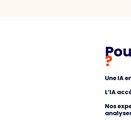
Pou
?
Une IA e
L’IA acc
Nos expe
analyses