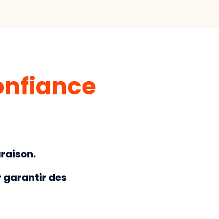
nfiance
araison.
r garantir des