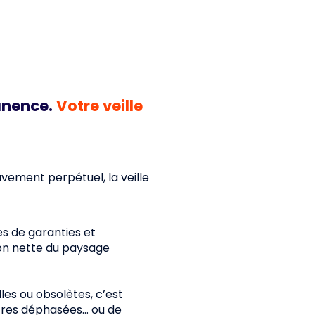
anence.
Votre veille
ement perpétuel, la veille
s de garanties et
ion nette du paysage
les ou obsolètes, c’est
fres déphasées... ou de