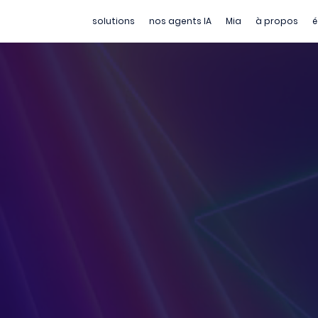
solutions
nos agents IA
Mia
à propos
é