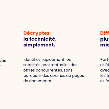
Décryptez
Dif
la technicité,
plu
simplement.
mie
Identifiez rapidement
les
Part
vos
subtilités contractuelles des
et é
r
offres concurrentes, sans
avec
parcourir des dizaines de pages
les 
de documents.
et fa