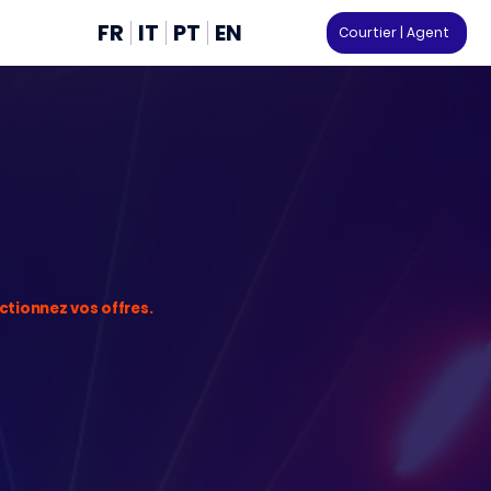
FR
IT
PT
EN
Courtier | Agent
ctionnez vos offres.