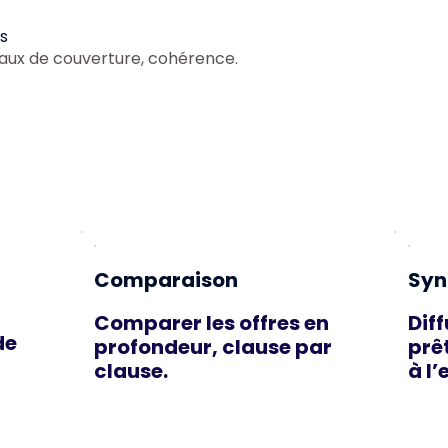
s
eaux de couverture, cohérence.
Comparaison
Syn
Comparer les offres en
Dif
de
profondeur, clause par
prê
clause.
à l’