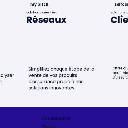
my pitch
selfca
solutions orientées
solutions 
Réseaux
Cli
a dans le mapping
rtups françaises
s
Simplifiez chaque étape de la
Offrez à 
pour mie
nalyser
vente de vos produits
d'assura
e
d'assurance grâce à nos
solutions innovantes.
Nos solutions
Etudes