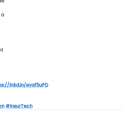
ie 
 
 à 
 
t 
ps://lnkd.in/eyaf5uPD
on
#InsurTech