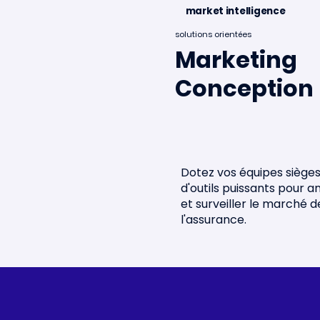
market intelligence
solutions orientées
Minalea accélère au
Minale
Marketing
Portugal !
des sta
Conception
2026 🌐
Dotez vos équipes siège
d'outils puissants pour a
et surveiller le marché d
l'assurance.