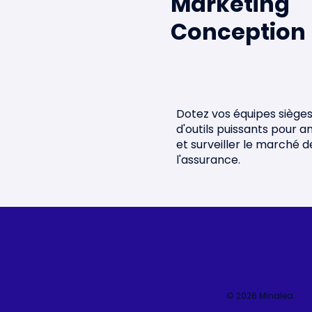
Marketing
Portugal !
des sta
Conception
2026 🌐
Dotez vos équipes siège
d'outils puissants pour a
et surveiller le marché d
l'assurance.
© 2026 Minalea