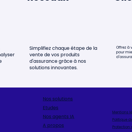
rtups françaises
s
Simplifiez chaque étape de la
Offrez à 
pour mie
nalyser
vente de vos produits
d'assura
e
d'assurance grâce à nos
solutions innovantes.
Nos solutions
Etudes
Mentions l
Nos agents IA
Politique d
A propos
Protection