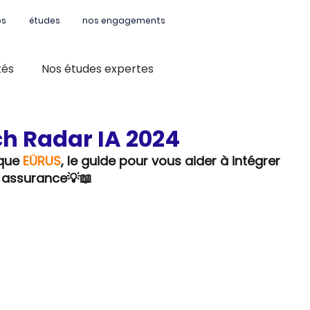
os
études
nos engagements
tés
Nos études expertes
ch Radar IA 2024
que 
EÜRUS
, le guide pour vous aider à intégrer 
n assurance💡📖