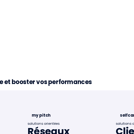
nce et booster vos performances
À la une 📣
my pitch
selfca
solutions orientées
solutions 
Réseaux
Cli
a dans le mapping