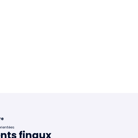
re
orientées
ents finaux