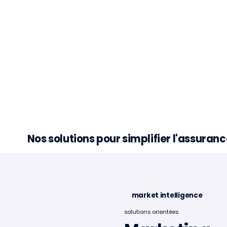
Nos solutions pour simplifier l'assura
market intelligence
solutions orientées
Minalea accélère au
Minale