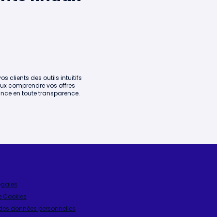
vos clients des outils intuitifs
ux comprendre vos offres
nce en toute transparence.
égales
e Cookies
 des données personnelles