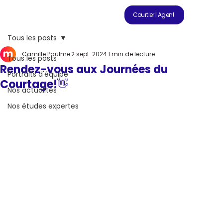
Courtier | Agent
Tous les posts
Camille Paulme
2 sept. 2024
1 min de lecture
Tous les posts
Rendez-vous aux Journées du
Portraits d'équipe
Courtage!👋
Nos actualités
Nos études expertes