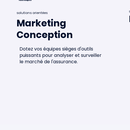
market intelligence
solutions orientées
Marketing
Conception
Minalea dans le mapping des
startups françaises 2026 🌐
Dotez vos équipes sièges d'outils
puissants pour analyser et surveiller
le marché de l'assurance.