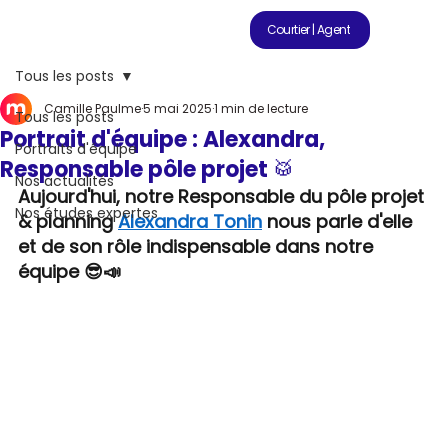
Courtier | Agent
Tous les posts
Camille Paulme
5 mai 2025
1 min de lecture
Tous les posts
Portrait d'équipe : Alexandra,
Portraits d'équipe
Responsable pôle projet 🥁
Nos actualités
Aujourd'hui, notre Responsable du pôle projet 
Nos études expertes
& planning 
Alexandra Tonin
 nous parle d'elle 
et de son rôle indispensable dans notre 
équipe 😎📣