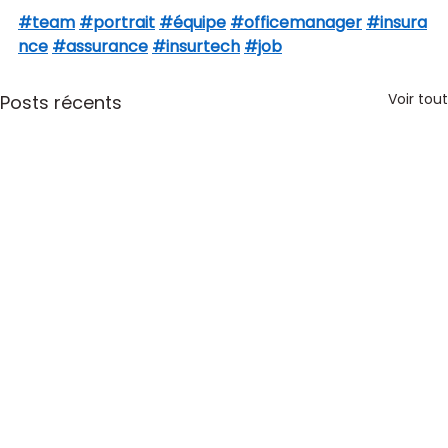
#team
#portrait
#équipe
#officemanager
#insura
nce
#assurance
#insurtech
#job
Voir tout
Posts récents