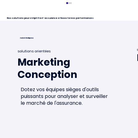
Nos solutions pour simplifier l'assurance et booster vos performances
market intelligence
solutions orientées
Marketing
Conception
Minalea dans le mapping des
startups françaises 2026 🌐
Dotez vos équipes sièges d'outils
puissants pour analyser et surveiller
le marché de l'assurance.