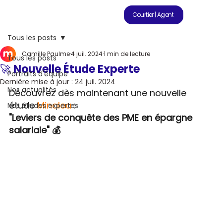
Courtier | Agent
Tous les posts
Camille Paulme
4 juil. 2024
1 min de lecture
Tous les posts
🚀 Nouvelle Étude Experte
Portraits d'équipe
Dernière mise à jour :
24 juil. 2024
Nos actualités
Découvrez dès maintenant une nouvelle 
étude 
Minalea
 : 
Nos études expertes
"Leviers de conquête des PME en épargne 
salariale" 
💰