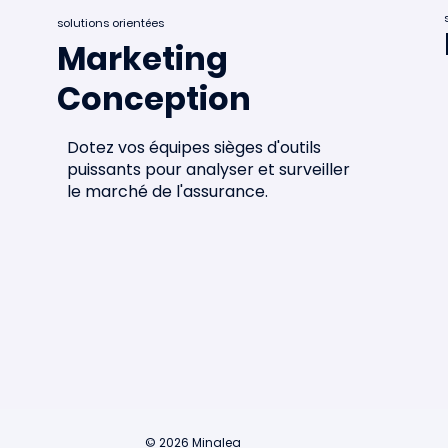
solutions orientées
Marketing
Conception
Minalea dans le mapping des
startups françaises 2026 🌐
Dotez vos équipes sièges d'outils
puissants pour analyser et surveiller
le marché de l'assurance.
© 2026 Minalea